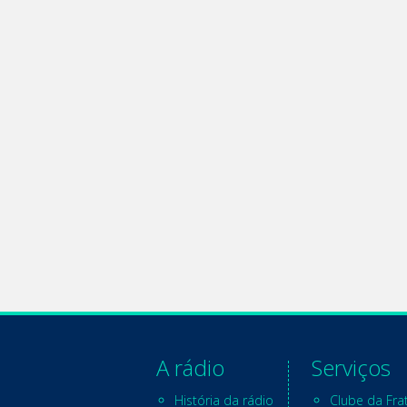
A rádio
Serviços
História da rádio
Clube da Fra