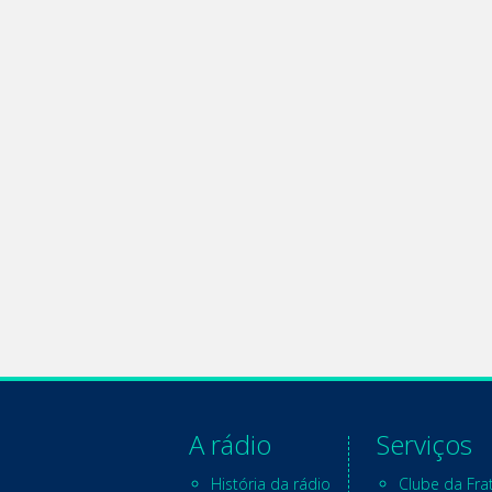
A rádio
Serviços
História da rádio
Clube da Fra