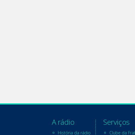
A rádio
Serviços
História da rádio
Clube da Fra