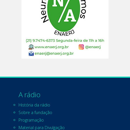
A rádio
História da rádio
Sobre a fundação
Programação
Material para Divulgação