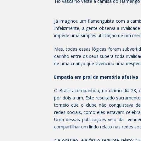
Tio vascaíno veste a camisa do Flamengo 
Já imaginou um flamenguista com a camis
Infelizmente, a gente observa a rivalidade
impede uma simples utilização de um mero
Mas, todas essas lógicas foram subverti
carinho entre os seus supera toda rivalida
de uma criança que vivenciou uma desped
Empatia em prol da memória afetiva
O Brasil acompanhou, no último dia 23, 
por dois a um. Este resultado sacramento
torneio que o clube não conquistava de
redes sociais, como eles estavam celebra
Uma dessas publicações veio da vended
compartilhar um lindo relato nas redes soc
Na ocasião, ela faz o seguinte relato: 