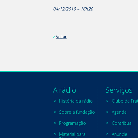
04/12/2019 – 16h20
>
Voltar
A rádio
Serviços
História da rádio
Clube da Fra
Sobre a fundação
Agenda
Programação
Contribua
Material para
Anuncie