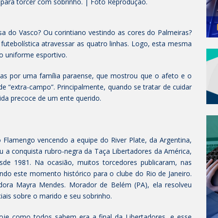
para torcer com sobrinho. | Foto Reprodução.
a do Vasco? Ou corintiano vestindo as cores do Palmeiras?
 futebolística atravessar as quatro linhas. Logo, esta mesma
 uniforme esportivo.
das por uma família paraense, que mostrou que o afeto e o
de “extra-campo”. Principalmente, quando se tratar de cuidar
ida precoce de um ente querido.
o Flamengo vencendo a equipe do River Plate, da Argentina,
u a conquista rubro-negra da Taça Libertadores da América,
sde 1981. Na ocasião, muitos torcedores publicaram, nas
ndo este momento histórico para o clube do Rio de Janeiro.
ora Mayra Mendes. Morador de Belém (PA), ela resolveu
iais sobre o marido e seu sobrinho.
“Hoje como todos sabem era a final da Libertadores, e esse