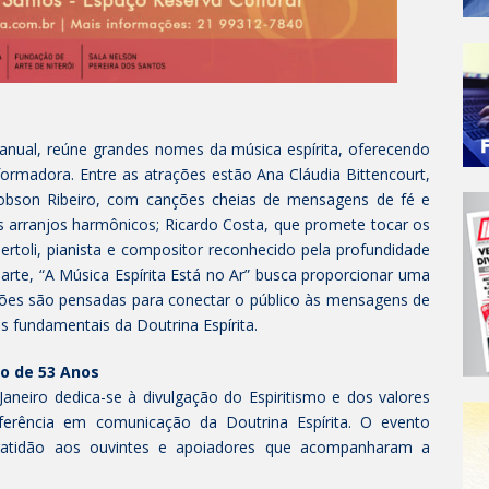
 anual, reúne grandes nomes da música espírita, oferecendo
formadora. Entre as atrações estão Ana Cláudia Bittencourt,
Robson Ribeiro, com canções cheias de mensagens de fé e
s arranjos harmônicos; Ricardo Costa, que promete tocar os
rtoli, pianista e compositor reconhecido pela profundidade
arte, “A Música Espírita Está no Ar” busca proporcionar uma
tações são pensadas para conectar o público às mensagens de
s fundamentais da Doutrina Espírita.
o de 53 Anos
aneiro dedica-se à divulgação do Espiritismo e dos valores
ferência em comunicação da Doutrina Espírita. O evento
gratidão aos ouvintes e apoiadores que acompanharam a