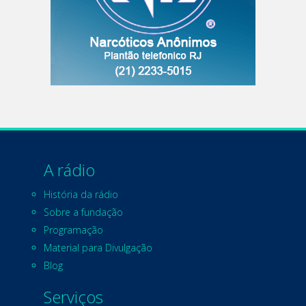
A rádio
História da rádio
Sobre a fundação
Programação
Material para Divulgação
Blog
Serviços