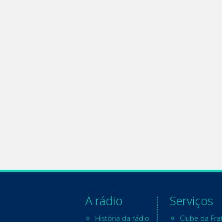
A rádio
Serviços
História da rádio
Clube da Fra