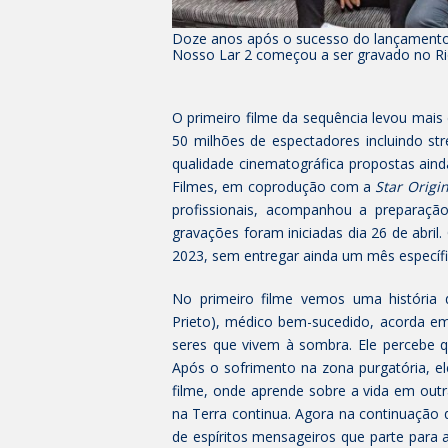
Doze anos após o sucesso do lançamento d
Nosso Lar 2 começou a ser gravado no Rio 
O primeiro filme da sequência levou mai
50 milhões de espectadores incluindo s
qualidade cinematográfica propostas ainda
Filmes, em coprodução com a
Star Origi
profissionais, acompanhou a preparaçã
gravações foram iniciadas dia 26 de abril
2023, sem entregar ainda um mês específi
No primeiro filme vemos uma história 
Prieto), médico bem-sucedido, acorda em
seres que vivem à sombra. Ele percebe q
Após o sofrimento na zona purgatória, 
filme, onde aprende sobre a vida em out
na Terra continua. Agora na continuação
de espíritos mensageiros que parte para