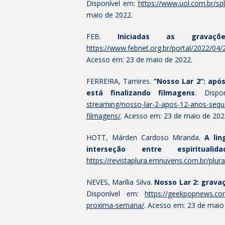
Disponível em:
https://www.uol.com.br/sp
maio de 2022.
FEB.
Iniciadas as grav
https://www.febnet.org.br/portal/2022/04
Acesso em: 23 de maio de 2022.
FERREIRA, Tamires.
“Nosso Lar 2”: apó
está finalizando filmagens
. Disp
streaming/nosso-lar-2-apos-12-anos-seque
filmagens/
. Acesso em: 23 de maio de 202
HOTT, Márden Cardoso Miranda.
A li
interseção entre espiritua
https://revistaplura.emnuvens.com.br/plura
NEVES, Marília Silva.
Nosso Lar 2: grava
Disponível em:
https://geekpopnews.com
proxima-semana/
. Acesso em: 23 de maio