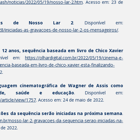
lash/noticias/2022/05/19/nosso-lar-2.htm
. Acesso em: 23 de
ações de Nosso Lar 2
. Disponível em:
/28/iniciadas-as-gravacoes-de-nosso-lar-2-os-mensageiros/
.
s 12 anos, sequência baseada em livro de Chico Xavier
onível em:
https://olhardigital.com.br/2022/05/19/cinema-e-
ncia-baseada-em-livro-de-chico-xavier-esta-finalizando-
2.
nguagem cinematográfica de Wagner de Assis como
lidade, saúde e educação
. Disponível em:
/article/view/1757
. Acesso em: 24 de maio de 2022.
ções da sequência serão iniciadas na próxima semana
.
.br/nosso-lar-2-gravacoes-da-sequencia-serao-iniciadas-na-
 de 2022.