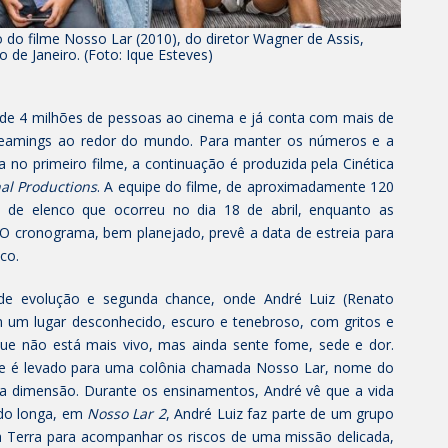
o filme Nosso Lar (2010), do diretor Wagner de Assis,
de Janeiro. (Foto: Ique Esteves)
s de 4 milhões de pessoas ao cinema e já conta com mais de
treamings ao redor do mundo. Para manter os números e a
 no primeiro filme, a continuação é produzida pela Cinética
nal Productions
. A equipe do filme, de aproximadamente 120
o de elenco que ocorreu no dia 18 de abril, enquanto as
. O cronograma, bem planejado, prevê a data de estreia para
co.
de evolução e segunda chance, onde André Luiz (Renato
 um lugar desconhecido, escuro e tenebroso, com gritos e
ue não está mais vivo, mas ainda sente fome, sede e dor.
ele é levado para uma colônia chamada Nosso Lar, nome do
ra dimensão. Durante os ensinamentos, André vê que a vida
 do longa, em
Nosso Lar 2
, André Luiz faz parte de um grupo
 a Terra para acompanhar os riscos de uma missão delicada,