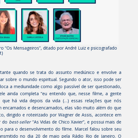
vro “Os Mensageiros”, ditado por André Luiz e psicografado
t)
rtante quando se trata do assunto mediúnico e envolve a
lar sobre o mundo espiritual. Segundo o ator, isso pode ser
loca a mediunidade como algo passível de ser questionado,
, ele ainda completa “eu entendo que, nesse filme, a gente
e que há vida depois da vida (…) essas relações que nós
m encarnados e desencarnados, elas vão muito além do que
to, dirigido e roteirizado por Wagner de Assis, acontece em
or do
best-seller
“As Vidas de Chico Xavier”, e possui mais de
do para o desenvolvimento do filme. Marcel falou sobre seu
ansmitido no dia 20 de maio pela Rádio Rio de Janeiro. O