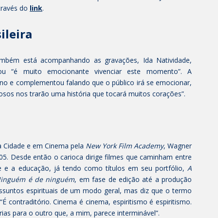
través do
link
.
ileira
 também está acompanhando as gravações, Ida Natividade,
ou “é muito emocionante vivenciar este momento”. A
ino e complementou falando que o público irá se emocionar,
tosos nos trarão uma história que tocará muitos corações”.
a Cidade e em Cinema pela
New York Film Academy
, Wagner
05. Desde então o carioca dirige filmes que caminham entre
e e a educação, já tendo como títulos em seu portfólio,
A
inguém é de ninguém
, em fase de edição até a produção
assuntos espirituais de um modo geral, mas diz que o termo
 “É contraditório. Cinema é cinema, espiritismo é espiritismo.
as para o outro que, a mim, parece interminável”.