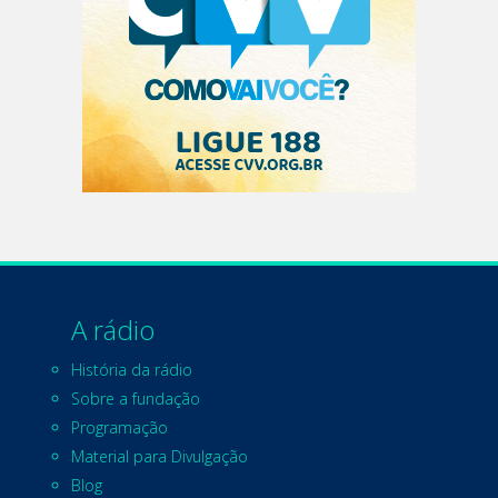
A rádio
História da rádio
Sobre a fundação
Programação
Material para Divulgação
Blog