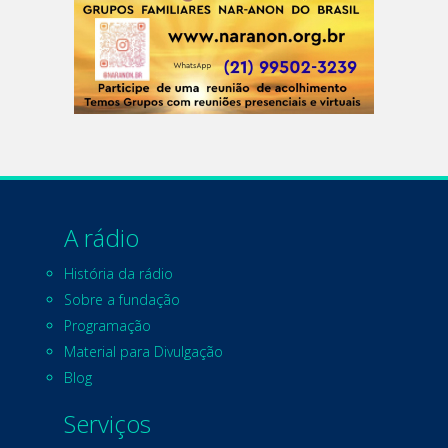
A rádio
História da rádio
Sobre a fundação
Programação
Material para Divulgação
Blog
Serviços