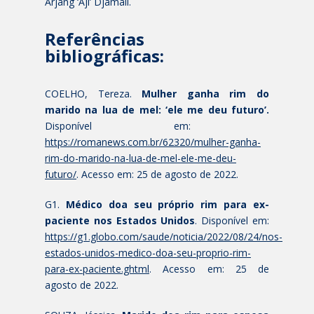
Arjang ‘Aji’ Djamali.
Referências
bibliográficas:
COELHO, Tereza.
Mulher ganha rim do
marido na lua de mel: ‘ele me deu futuro’.
Disponível em:
https://romanews.com.br/62320/mulher-ganha-
rim-do-marido-na-lua-de-mel-ele-me-deu-
futuro/
. Acesso em: 25 de agosto de 2022.
G1.
Médico doa seu próprio rim para ex-
paciente nos Estados Unidos
. Disponível em:
https://g1.globo.com/saude/noticia/2022/08/24/nos-
estados-unidos-medico-doa-seu-proprio-rim-
para-ex-paciente.ghtml
. Acesso em: 25 de
agosto de 2022.