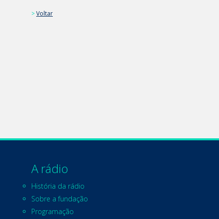
>
Voltar
A rádio
História da rádio
Sobre a fundação
Programação