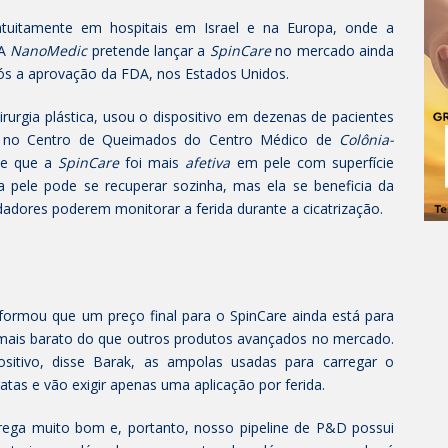
ratuitamente em hospitais em Israel e na Europa, onde a
 A
NanoMedic
pretende lançar a
SpinCare
no mercado ainda
pós a aprovação da FDA, nos Estados Unidos.
irurgia plástica, usou o dispositivo em dezenas de pacientes
r no Centro de Queimados do Centro Médico de
Colônia-
sse que a
SpinCare
foi mais
afetiva
em pele com superfície
 a pele pode se recuperar sozinha, mas ela se beneficia da
dadores poderem monitorar a ferida durante a cicatrização.
ormou que um preço final para o SpinCare ainda está para
e mais barato do que outros produtos avançados no mercado.
sitivo, disse Barak, as ampolas usadas para carregar o
tas e vão exigir apenas uma aplicação por ferida.
ega muito bom e, portanto, nosso pipeline de P&D possui