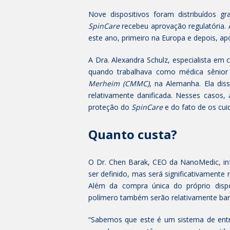
Nove dispositivos foram distribuídos g
SpinCare
recebeu aprovação regulatória.
este ano, primeiro na Europa e depois, a
A Dra. Alexandra Schulz, especialista em c
quando trabalhava como médica sênio
Merheim (CMMC)
, na Alemanha. Ela di
relativamente danificada. Nesses casos,
proteção do
SpinCare
e do fato de os cui
Quanto custa?
O Dr. Chen Barak, CEO da NanoMedic, inf
ser definido, mas será significativament
Além da compra única do próprio dispo
polímero também serão relativamente bara
“Sabemos que este é um sistema de entr