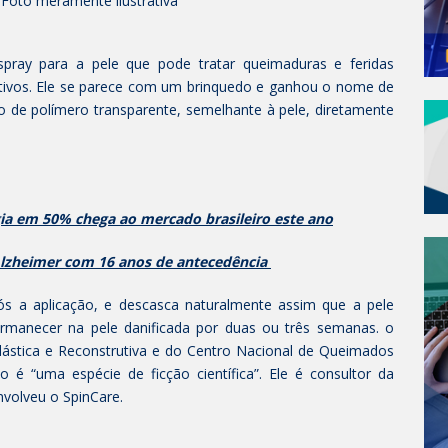
 Foto meramente ilustrativa
spray para a pele que pode tratar queimaduras e feridas
rativos. Ele se parece com um brinquedo e ganhou o nome de
vo de polímero transparente, semelhante à pele, diretamente
ia em 50% chega ao mercado brasileiro este ano
lzheimer com 16 anos de antecedência
ós a aplicação, e descasca naturalmente assim que a pele
ermanecer na pele danificada por duas ou três semanas. o
 Plástica e Reconstrutiva e do Centro Nacional de Queimados
o é “uma espécie de ficção científica”. Ele é consultor da
volveu o SpinCare.