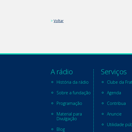
>
Voltar
A rádio
Serviços
História da rádio
Clube da Fra
Sobre a fundação
Agenda
Programação
Contribua
Material para
Anuncie
Divulgação
Utilidade púb
Blog