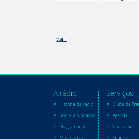
>
Voltar
A rádio
Serviços
História da rádio
Clube da Fra
Sobre a fundação
Agenda
Programação
Contribua
Material para
Anuncie