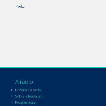
>
Voltar
A rádio
História da rádio
Sobre a fundação
Programação