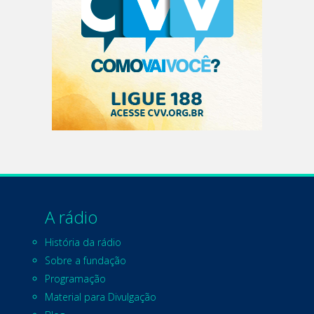
A rádio
História da rádio
Sobre a fundação
Programação
Material para Divulgação