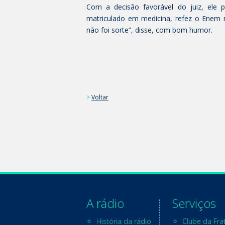
Com a decisão favorável do juiz, ele p
matriculado em medicina, refez o Enem 
não foi sorte”, disse, com bom humor.
>
Voltar
A rádio
Serviços
História da rádio
Clube da Fra