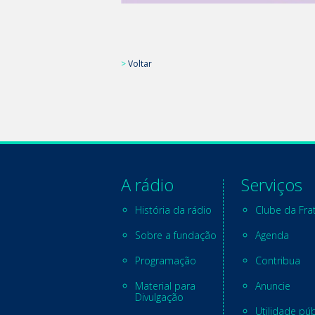
>
Voltar
A rádio
Serviços
História da rádio
Clube da Fra
Sobre a fundação
Agenda
Programação
Contribua
Material para
Anuncie
Divulgação
Utilidade púb