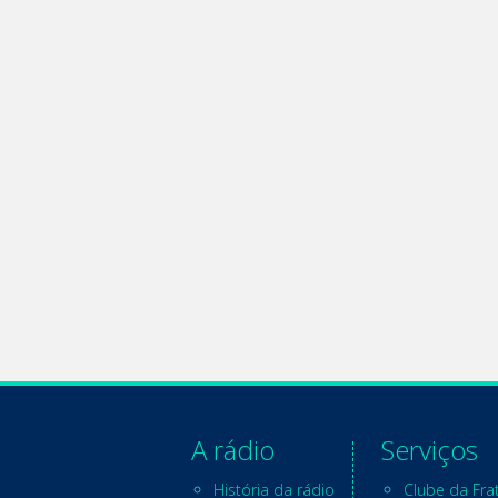
A rádio
Serviços
História da rádio
Clube da Fra