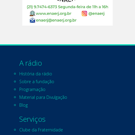
A rádio
História da rádio
Sobre a fundação
Programação
Material para Divulgação
Blog
Serviços
Clube da Fraternidade