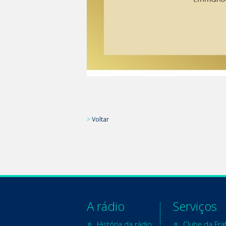
>
Voltar
A rádio
Serviços
História da rádio
Clube da Fra