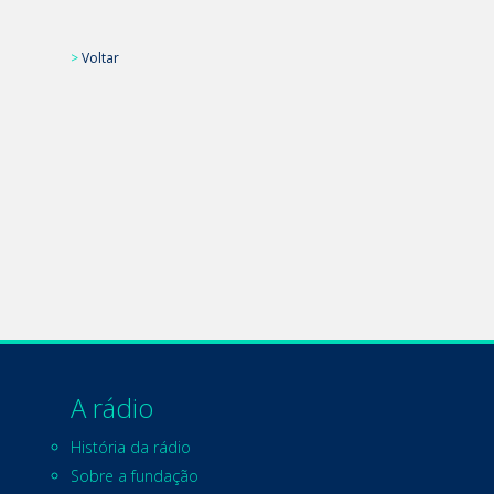
>
Voltar
A rádio
História da rádio
Sobre a fundação