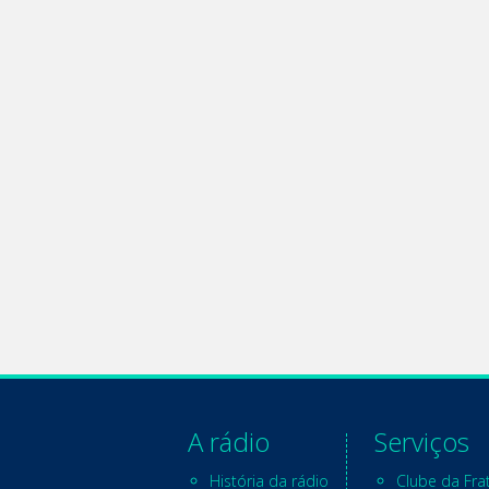
A rádio
Serviços
História da rádio
Clube da Fra