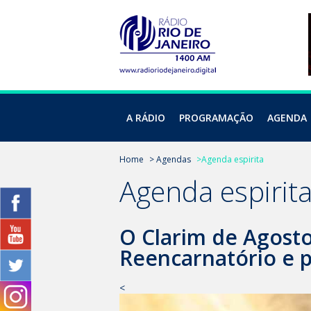
A RÁDIO
PROGRAMAÇÃO
AGENDA
Home
> Agendas
>Agenda espirita
Agenda espirit
O Clarim de Agost
Reencarnatório e p
<