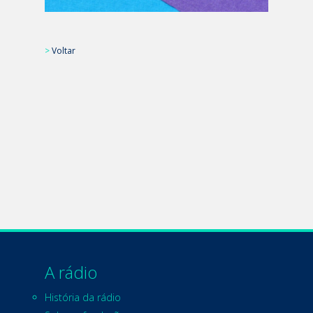
>
Voltar
A rádio
História da rádio