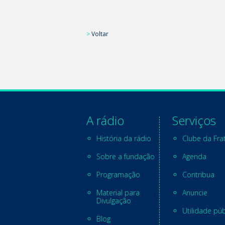
>
Voltar
A rádio
Serviços
História da rádio
Clube da Fra
Sobre a fundação
Agenda
Programação
Contribua
Material para
Anuncie
Divulgação
Utilidade púb
Blog