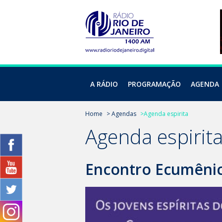
A RÁDIO
PROGRAMAÇÃO
AGENDA
Home
> Agendas
>Agenda espirita
Agenda espirit
Encontro Ecumêni