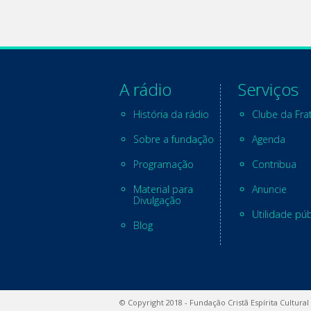
A rádio
Serviços
História da rádio
Clube da Fra
Sobre a fundação
Agenda
Programação
Contribua
Material para
Anuncie
Divulgação
Utilidade púb
Blog
© Copyright 2018 - Fundação Cristã Espírita Cultural