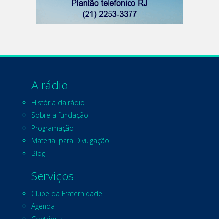
A rádio
História da rádio
Sobre a fundação
Programação
Material para Divulgação
Blog
Serviços
Clube da Fraternidade
Agenda
Contribua