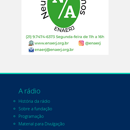
A rádio
História da rádio
Sobre a fundação
Programação
Material para Divulgação