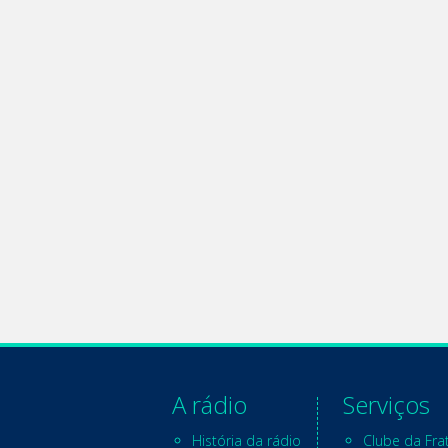
A rádio
Serviços
História da rádio
Clube da Fra