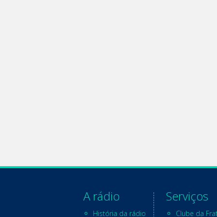
A rádio
Serviços
História da rádio
Clube da Fra