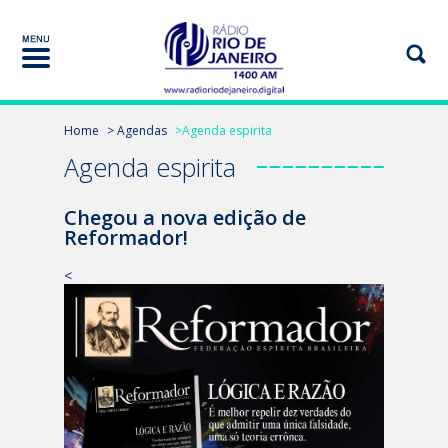
Home
> Agendas
>Agenda espirita
Agenda espirita
Chegou a nova edição de
Reformador!
<