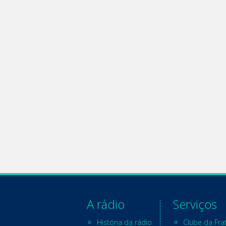
A rádio
Serviços
História da rádio
Clube da Fra