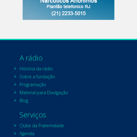
A rádio
História da rádio
Sobre a fundação
Programação
Material para Divulgação
Blog
Serviços
Clube da Fraternidade
Agenda