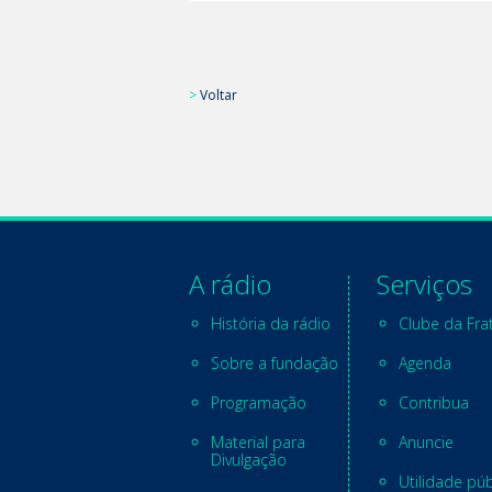
>
Voltar
A rádio
Serviços
História da rádio
Clube da Fra
Sobre a fundação
Agenda
Programação
Contribua
Material para
Anuncie
Divulgação
Utilidade púb