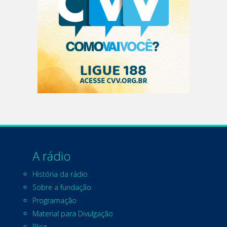
A rádio
História da rádio
Sobre a fundação
Programação
Material para Divulgação
Blog