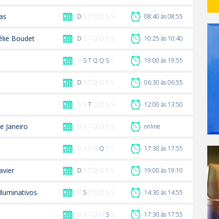
tas
D
S T Q Q S S
08:40 às 08:55
lie Boudet
D
S T Q Q S S
10:25 às 10:40
D
S
T
Q
Q
S
S
19:00 às 19:55
D
S T Q Q S S
06:30 às 06:55
D S
T
Q Q S S
12:00 às 13:50
e Janeiro
D S T Q Q S S
online
D S T Q
Q
S S
17:30 às 17:55
avier
D
S T Q Q S S
19:00 às 19:10
luminativos
D
S
T Q Q S S
14:30 às 14:55
D S T Q Q
S
S
17:30 às 17:55