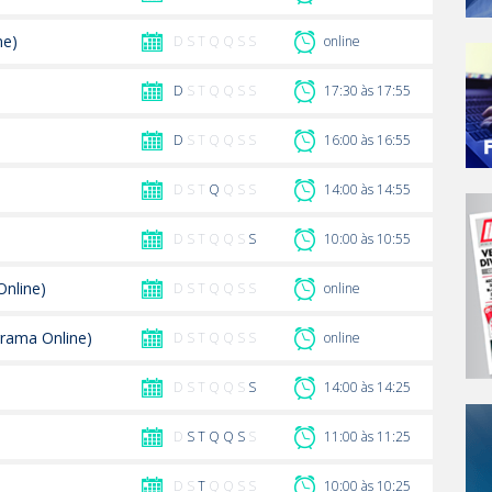
ne)
D S T Q Q S S
online
D
S T Q Q S S
17:30 às 17:55
D
S T Q Q S S
16:00 às 16:55
D S T
Q
Q S S
14:00 às 14:55
D S T Q Q S
S
10:00 às 10:55
nline)
D S T Q Q S S
online
grama Online)
D S T Q Q S S
online
D S T Q Q S
S
14:00 às 14:25
D
S
T
Q
Q
S
S
11:00 às 11:25
D S
T
Q Q S S
10:00 às 10:25