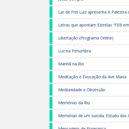
Lar de Frei Luiz apresenta A Palestra
assistiu
Letras que apontam Estrelas “FEB 
175 anos de Léon Denis”
Libertação (Programa Online)
Luz na Penumbra
Manhã na Rio
Meditação e Evocação da Ave Maria
Mediunidade e Obsessão
Memórias da Rio
Memórias de um suicida: Estudo das
do Amaral Pereira
Mensagens de Esperança