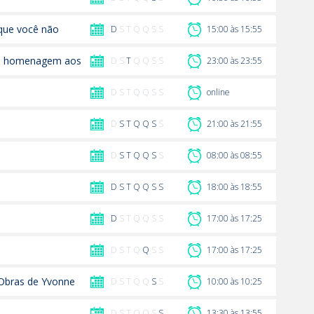
 que você não
D
S T Q Q S S
15:00 às 15:55
em homenagem aos
D S
T
Q Q S S
23:00 às 23:55
D S T Q Q S S
online
D
S
T
Q
Q
S
S
21:00 às 21:55
D
S
T
Q
Q
S
S
08:00 às 08:55
D
S
T
Q
Q
S
S
18:00 às 18:55
D
S T Q Q S S
17:00 às 17:25
D S T Q
Q
S S
17:00 às 17:25
 Obras de Yvonne
D S T Q Q
S
S
10:00 às 10:25
D S T Q Q S
S
13:30 às 13:55