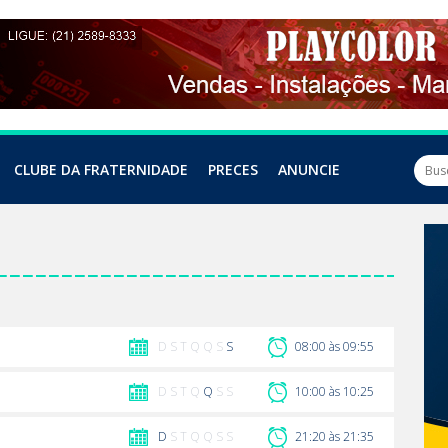
CLUBE DA FRATERNIDADE
PRECES
ANUNCIE
D S T Q Q S
S
08:00 às 09:55
D S T Q
Q
S S
10:00 às 10:25
D
S T Q Q S S
21:20 às 21:35