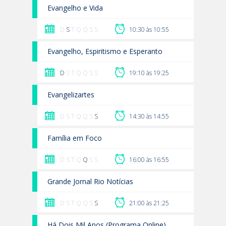
Evangelho e Vida
D
S
T Q Q S S
10:30 às 10:55
Evangelho, Espiritismo e Esperanto
D
S T Q Q S S
19:10 às 19:25
Evangelizartes
D S T Q Q S
S
14:30 às 14:55
Família em Foco
D S T Q
Q
S S
16:00 às 16:55
Grande Jornal Rio Notícias
D S T Q Q S
S
21:00 às 21:25
Há Dois Mil Anos (Programa Online)