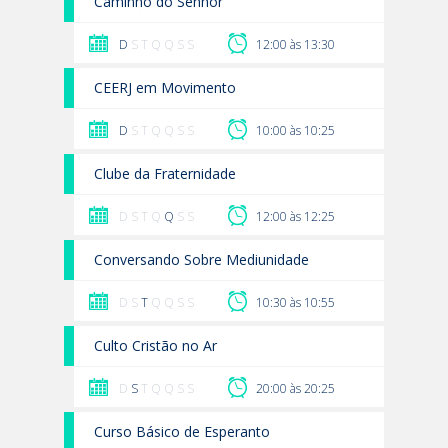
Caminho do Senhor
D
S T Q Q S S
12:00 às 13:30
CEERJ em Movimento
D
S T Q Q S S
10:00 às 10:25
Clube da Fraternidade
D S T Q
Q
S S
12:00 às 12:25
Conversando Sobre Mediunidade
D S
T
Q Q S S
10:30 às 10:55
Culto Cristão no Ar
D
S
T Q Q S S
20:00 às 20:25
Curso Básico de Esperanto