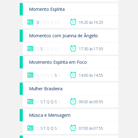
Momento Espírita
D
S T Q Q S S
19:20 às 19:25
Momentos com Joanna de Ângelis
D
S
T Q Q S S
17:30 às 17:55
Movimento Espírita em Foco
D S T Q Q
S
S
14:00 às 14:55
Mulher Brasileira
D
S
T
Q
Q
S
S
09:00 às 09:55
Música e Mensagem
D
S
T
Q
Q
S
S
07:00 às 07:55