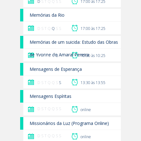
D
S T Q Q S S
17:00 às 17:25
Memórias da Rio
D S T Q
Q
S S
17:00 às 17:25
Memórias de um suicida: Estudo das Obras
de Yvonne do Amaral Pereira
D S T Q Q
S
S
10:00 às 10:25
Mensagens de Esperança
D S T Q Q S
S
13:30 às 13:55
Mensagens Espíritas
D S T Q Q S S
online
Missionários da Luz (Programa Online)
D S T Q Q S S
online