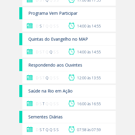
D S T
Q
Q S S
17:00 às 17:55
Programa Vem Participar
D
S
T Q Q S S
14:00 às 14:55
Quintas do Evangelho no MAP
D S T Q
Q
S S
14:00 às 14:55
Respondendo aos Ouvintes
D S T
Q
Q S S
12:00 às 13:55
Saúde na Rio em Ação
D S
T
Q Q S S
16:00 às 16:55
Sementes Diárias
D
S
T
Q
Q
S
S
07:58 às 07:59