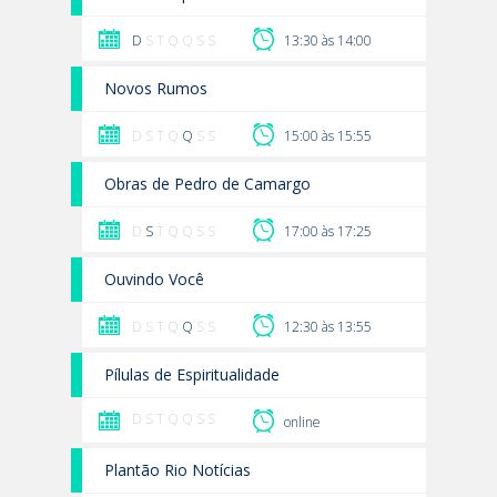
D
S T Q Q S S
13:30 às 14:00
Novos Rumos
D S T Q
Q
S S
15:00 às 15:55
Obras de Pedro de Camargo
D
S
T Q Q S S
17:00 às 17:25
Ouvindo Você
D S T Q
Q
S S
12:30 às 13:55
Pílulas de Espiritualidade
D S T Q Q S S
online
Plantão Rio Notícias