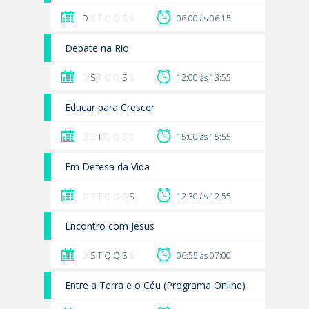
D
S T Q Q S S
06:00 às 06:15
Debate na Rio
D
S
T Q Q
S
S
12:00 às 13:55
Educar para Crescer
D S
T
Q Q S S
15:00 às 15:55
Em Defesa da Vida
D S T Q Q S
S
12:30 às 12:55
Encontro com Jesus
D
S
T
Q
Q
S
S
06:55 às 07:00
Entre a Terra e o Céu (Programa Online)