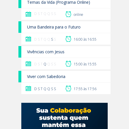
Temas da Vida (Programa Online)
D S T Q Q S S
online
Uma Bandeira para o Futuro
D S T Q Q
S
S
16:00 às 16:55
Vivências com Jesus
D S T
Q
Q S S
15:00 às 15:55
Viver com Sabedoria
D
S
T
Q
Q
S
S
17:55 às 17:56