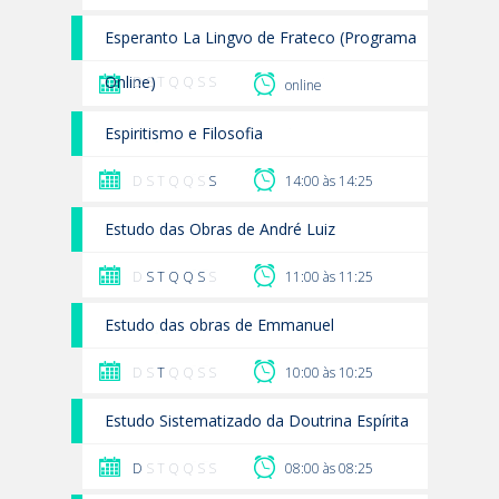
Esperanto La Lingvo de Frateco (Programa
Online)
D S T Q Q S S
online
Espiritismo e Filosofia
D S T Q Q S
S
14:00 às 14:25
Estudo das Obras de André Luiz
D
S
T
Q
Q
S
S
11:00 às 11:25
Estudo das obras de Emmanuel
D S
T
Q Q S S
10:00 às 10:25
Estudo Sistematizado da Doutrina Espírita
D
S T Q Q S S
08:00 às 08:25