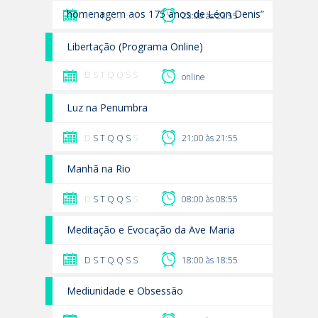
homenagem aos 175 anos de Léon Denis”
D S
T
Q Q S S
23:00 às 23:55
Libertação (Programa Online)
D S T Q Q S S
online
Luz na Penumbra
D
S
T
Q
Q
S
S
21:00 às 21:55
Manhã na Rio
D
S
T
Q
Q
S
S
08:00 às 08:55
Meditação e Evocação da Ave Maria
D
S
T
Q
Q
S
S
18:00 às 18:55
Mediunidade e Obsessão