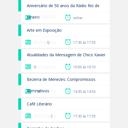
Aniversário de 50 anos da Rádio Rio de
Janeiro
D S T Q Q S S
online
Arte em Exposição
D S T Q
Q
S S
17:30 às 17:55
Atualidades da Mensagem de Chico Xavier
D
S T Q Q S S
19:00 às 19:10
Bezerra de Menezes: Compromissos
Iluminativos
D
S
T Q Q S S
14:30 às 14:55
Café Literário
D S T Q Q
S
S
17:30 às 17:55