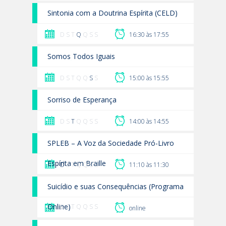
Sintonia com a Doutrina Espírita (CELD)
D S T
Q
Q S S
16:30 às 17:55
Somos Todos Iguais
D S T Q Q
S
S
15:00 às 15:55
Sorriso de Esperança
D S
T
Q Q S S
14:00 às 14:55
SPLEB – A Voz da Sociedade Pró-Livro
Espírita em Braille
D
S T Q Q S S
11:10 às 11:30
Suicídio e suas Consequências (Programa
Online)
D S T Q Q S S
online