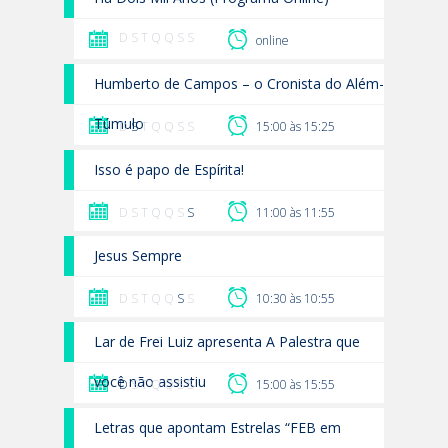
D S T Q Q S S
online
Humberto de Campos – o Cronista do Além-
Túmulo
D
S
T Q Q S S
15:00 às 15:25
Isso é papo de Espírita!
D S T Q Q S
S
11:00 às 11:55
Jesus Sempre
D S T Q Q
S
S
10:30 às 10:55
Lar de Frei Luiz apresenta A Palestra que
você não assistiu
D
S T Q Q S S
15:00 às 15:55
Letras que apontam Estrelas “FEB em