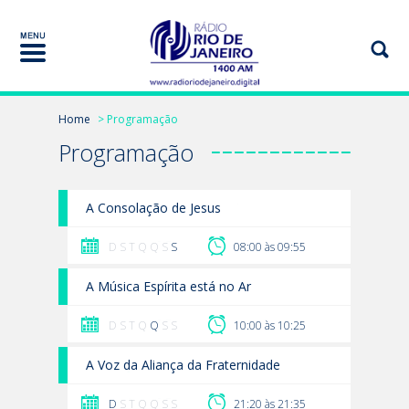
Home
> Programação
Programação
A Consolação de Jesus
D S T Q Q S
S
08:00 às 09:55
A Música Espírita está no Ar
D S T Q
Q
S S
10:00 às 10:25
A Voz da Aliança da Fraternidade
D
S T Q Q S S
21:20 às 21:35