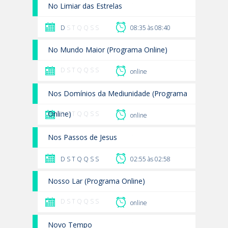
No Limiar das Estrelas
D
S T Q Q S S
08:35 às 08:40
No Mundo Maior (Programa Online)
D S T Q Q S S
online
Nos Domínios da Mediunidade (Programa
Online)
D S T Q Q S S
online
Nos Passos de Jesus
D
S
T
Q
Q
S
S
02:55 às 02:58
Nosso Lar (Programa Online)
D S T Q Q S S
online
Novo Tempo