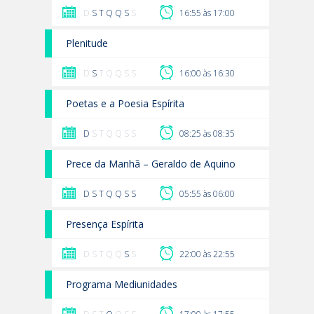
D
S
T
Q
Q
S
S
16:55 às 17:00
Plenitude
D
S
T Q Q S S
16:00 às 16:30
Poetas e a Poesia Espírita
D
S T Q Q S S
08:25 às 08:35
Prece da Manhã – Geraldo de Aquino
D
S
T
Q
Q
S
S
05:55 às 06:00
Presença Espírita
D S T Q Q
S
S
22:00 às 22:55
Programa Mediunidades