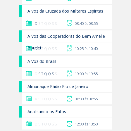
A Voz da Cruzada dos Militares Espíritas
D
S T Q Q S S
08:40 às 08:55
A Voz das Cooperadoras do Bem Amélie
Boudet
D
S T Q Q S S
10:25 às 10:40
A Voz do Brasil
D
S
T
Q
Q
S
S
19:00 às 19:55
Almanaque Rádio Rio de Janeiro
D
S T Q Q S S
06:30 às 06:55
Analisando os Fatos
D S
T
Q Q S S
12:00 às 13:50