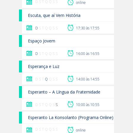
D S T Q Q S S
online
Escuta, que aí Vem História
D
S T Q Q S S
17:30 às 17:55
Espaço Jovem
D
S T Q Q S S
16:00 às 16:55
Esperança e Luz
D S T
Q
Q S S
14:00 às 14:55
Esperanto – A Língua da Fraternidade
D S T Q Q S
S
10:00 às 10:55
Esperanto La Konsolanto (Programa Online)
D S T Q Q S S
online