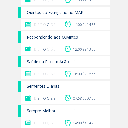
D
S
T Q Q S S
15:00 às 15:55
Quintas do Evangelho no MAP
D S T Q
Q
S S
14:00 às 14:55
Respondendo aos Ouvintes
D S T
Q
Q S S
12:00 às 13:55
Saúde na Rio em Ação
D S
T
Q Q S S
16:00 às 16:55
Sementes Diárias
D
S
T
Q
Q
S
S
07:58 às 07:59
Sempre Melhor
D S T Q Q S
S
14:00 às 14:25