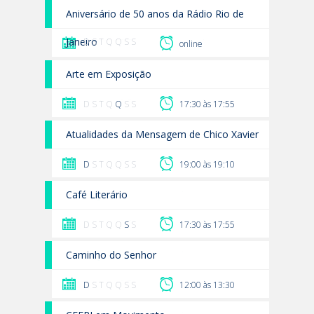
Aniversário de 50 anos da Rádio Rio de
Janeiro
D S T Q Q S S
online
Arte em Exposição
D S T Q
Q
S S
17:30 às 17:55
Atualidades da Mensagem de Chico Xavier
D
S T Q Q S S
19:00 às 19:10
Café Literário
D S T Q Q
S
S
17:30 às 17:55
Caminho do Senhor
D
S T Q Q S S
12:00 às 13:30