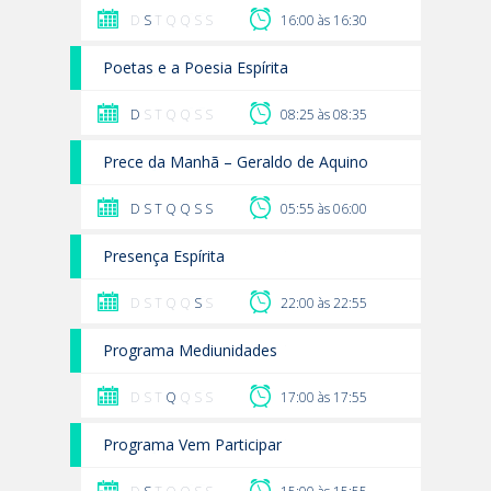
D
S
T Q Q S S
16:00 às 16:30
Poetas e a Poesia Espírita
D
S T Q Q S S
08:25 às 08:35
Prece da Manhã – Geraldo de Aquino
D
S
T
Q
Q
S
S
05:55 às 06:00
Presença Espírita
D S T Q Q
S
S
22:00 às 22:55
Programa Mediunidades
D S T
Q
Q S S
17:00 às 17:55
Programa Vem Participar