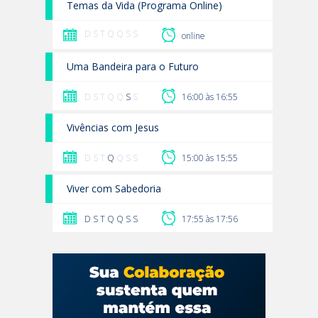
Temas da Vida (Programa Online)
D S T Q Q S S
online
Uma Bandeira para o Futuro
D S T Q Q
S
S
16:00 às 16:55
Vivências com Jesus
D S T
Q
Q S S
15:00 às 15:55
Viver com Sabedoria
D
S
T
Q
Q
S
S
17:55 às 17:56