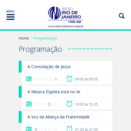
Home
> Programação
Programação
A Consolação de Jesus
D S T Q Q S
S
08:00 às 09:55
A Música Espírita está no Ar
D S T Q
Q
S S
10:00 às 10:25
A Voz da Aliança da Fraternidade
D
S T Q Q S S
21:20 às 21:35