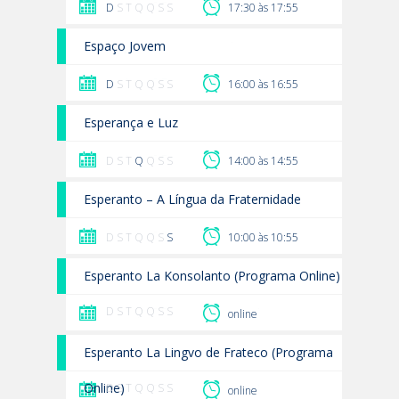
D
S T Q Q S S
17:30 às 17:55
Espaço Jovem
D
S T Q Q S S
16:00 às 16:55
Esperança e Luz
D S T
Q
Q S S
14:00 às 14:55
Esperanto – A Língua da Fraternidade
D S T Q Q S
S
10:00 às 10:55
Esperanto La Konsolanto (Programa Online)
D S T Q Q S S
online
Esperanto La Lingvo de Frateco (Programa
Online)
D S T Q Q S S
online