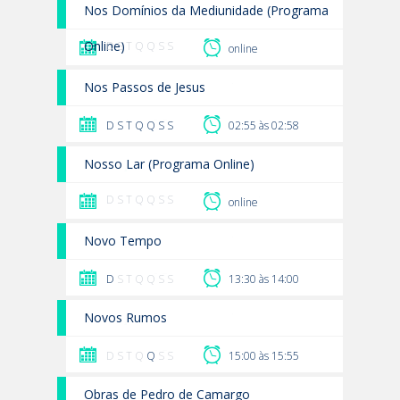
Nos Domínios da Mediunidade (Programa
Online)
D S T Q Q S S
online
Nos Passos de Jesus
D
S
T
Q
Q
S
S
02:55 às 02:58
Nosso Lar (Programa Online)
D S T Q Q S S
online
Novo Tempo
D
S T Q Q S S
13:30 às 14:00
Novos Rumos
D S T Q
Q
S S
15:00 às 15:55
Obras de Pedro de Camargo