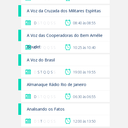
A Voz da Cruzada dos Militares Espíritas
D
S T Q Q S S
08:40 às 08:55
A Voz das Cooperadoras do Bem Amélie
Boudet
D
S T Q Q S S
10:25 às 10:40
A Voz do Brasil
D
S
T
Q
Q
S
S
19:00 às 19:55
Almanaque Rádio Rio de Janeiro
D
S T Q Q S S
06:30 às 06:55
Analisando os Fatos
D S
T
Q Q S S
12:00 às 13:50