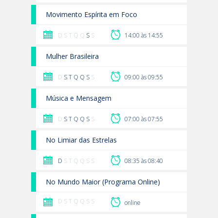
Movimento Espírita em Foco
D S T Q Q
S
S
14:00 às 14:55
Mulher Brasileira
D
S
T
Q
Q
S
S
09:00 às 09:55
Música e Mensagem
D
S
T
Q
Q
S
S
07:00 às 07:55
No Limiar das Estrelas
D
S T Q Q S S
08:35 às 08:40
No Mundo Maior (Programa Online)
D S T Q Q S S
online