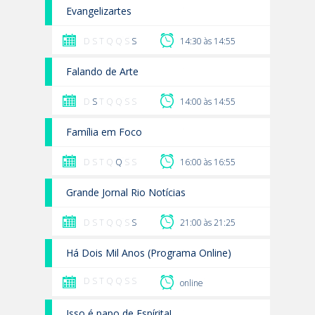
Evangelizartes
D S T Q Q S
S
14:30 às 14:55
Falando de Arte
D
S
T Q Q S S
14:00 às 14:55
Família em Foco
D S T Q
Q
S S
16:00 às 16:55
Grande Jornal Rio Notícias
D S T Q Q S
S
21:00 às 21:25
Há Dois Mil Anos (Programa Online)
D S T Q Q S S
online
Isso é papo de Espírita!