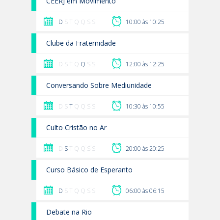
CEERJ em Movimento
D
S T Q Q S S
10:00 às 10:25
Clube da Fraternidade
D S T Q
Q
S S
12:00 às 12:25
Conversando Sobre Mediunidade
D S
T
Q Q S S
10:30 às 10:55
Culto Cristão no Ar
D
S
T Q Q S S
20:00 às 20:25
Curso Básico de Esperanto
D
S T Q Q S S
06:00 às 06:15
Debate na Rio