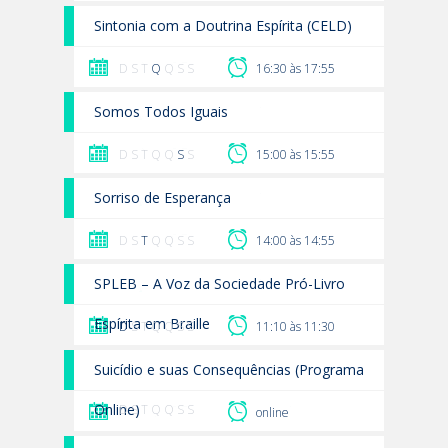
Sintonia com a Doutrina Espírita (CELD)
D S T
Q
Q S S
16:30 às 17:55
Somos Todos Iguais
D S T Q Q
S
S
15:00 às 15:55
Sorriso de Esperança
D S
T
Q Q S S
14:00 às 14:55
SPLEB – A Voz da Sociedade Pró-Livro
Espírita em Braille
D
S T Q Q S S
11:10 às 11:30
Suicídio e suas Consequências (Programa
Online)
D S T Q Q S S
online