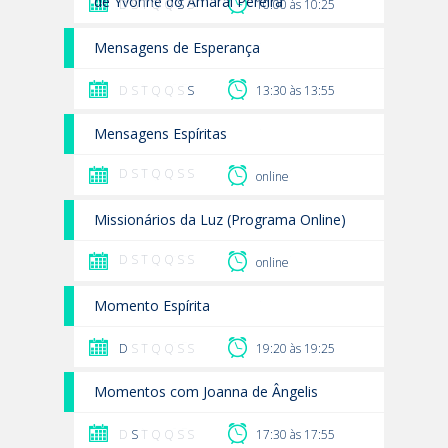
de Yvonne do Amaral Pereira
D S T Q Q
S
S
10:00 às 10:25
Mensagens de Esperança
D S T Q Q S
S
13:30 às 13:55
Mensagens Espíritas
D S T Q Q S S
online
Missionários da Luz (Programa Online)
D S T Q Q S S
online
Momento Espírita
D
S T Q Q S S
19:20 às 19:25
Momentos com Joanna de Ângelis
D
S
T Q Q S S
17:30 às 17:55