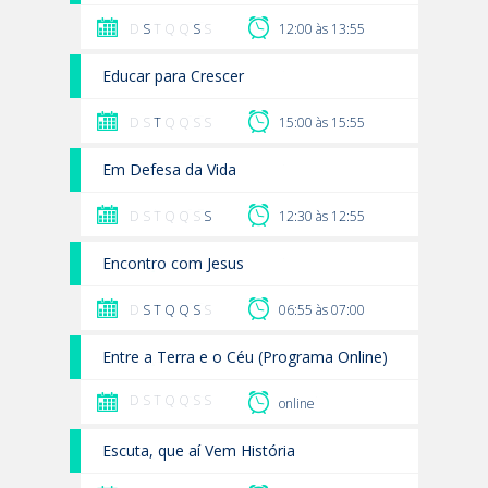
D
S
T Q Q
S
S
12:00 às 13:55
Educar para Crescer
D S
T
Q Q S S
15:00 às 15:55
Em Defesa da Vida
D S T Q Q S
S
12:30 às 12:55
Encontro com Jesus
D
S
T
Q
Q
S
S
06:55 às 07:00
Entre a Terra e o Céu (Programa Online)
D S T Q Q S S
online
Escuta, que aí Vem História