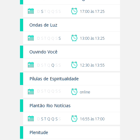
D
S
T Q Q S S
17:00 às 17:25
Ondas de Luz
D S T Q Q S
S
13:00 às 13:25
Ouvindo Você
D S T Q
Q
S S
12:30 às 13:55
Pílulas de Espiritualidade
D S T Q Q S S
online
Plantão Rio Notícias
D
S
T
Q
Q
S
S
16:55 às 17:00
Plenitude