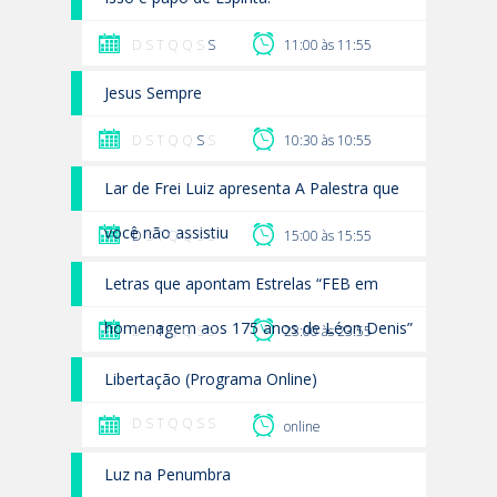
D S T Q Q S
S
11:00 às 11:55
Jesus Sempre
D S T Q Q
S
S
10:30 às 10:55
Lar de Frei Luiz apresenta A Palestra que
você não assistiu
D
S T Q Q S S
15:00 às 15:55
Letras que apontam Estrelas “FEB em
homenagem aos 175 anos de Léon Denis”
D S
T
Q Q S S
23:00 às 23:55
Libertação (Programa Online)
D S T Q Q S S
online
Luz na Penumbra