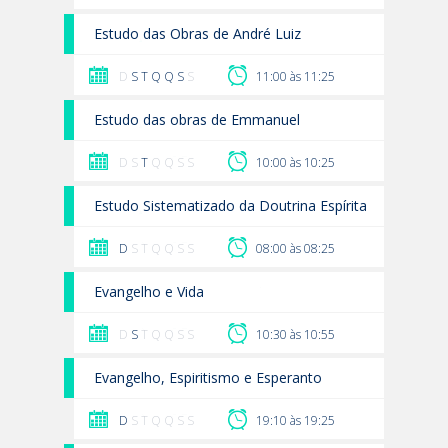
Estudo das Obras de André Luiz
D
S
T
Q
Q
S
S
11:00 às 11:25
Estudo das obras de Emmanuel
D S
T
Q Q S S
10:00 às 10:25
Estudo Sistematizado da Doutrina Espírita
D
S T Q Q S S
08:00 às 08:25
Evangelho e Vida
D
S
T Q Q S S
10:30 às 10:55
Evangelho, Espiritismo e Esperanto
D
S T Q Q S S
19:10 às 19:25