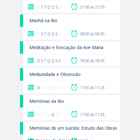
D
S
T
Q
Q
S
S
21:00 às 21:55
Manhã na Rio
D
S
T
Q
Q
S
S
08:00 às 08:55
Meditação e Evocação da Ave Maria
D
S
T
Q
Q
S
S
18:00 às 18:55
Mediunidade e Obsessão
D
S T Q Q S S
17:00 às 17:25
Memórias da Rio
D S T Q
Q
S S
17:00 às 17:25
Memórias de um suicida: Estudo das Obras