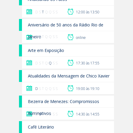
D S
T
Q Q S S
12:00 às 13:50
Aniversário de 50 anos da Rádio Rio de
Janeiro
D S T Q Q S S
online
Arte em Exposição
D S T Q
Q
S S
17:30 às 17:55
Atualidades da Mensagem de Chico Xavier
D
S T Q Q S S
19:00 às 19:10
Bezerra de Menezes: Compromissos
Iluminativos
D
S
T Q Q S S
14:30 às 14:55
Café Literário