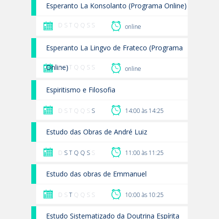
Esperanto La Konsolanto (Programa Online)
D S T Q Q S S
online
Esperanto La Lingvo de Frateco (Programa
Online)
D S T Q Q S S
online
Espiritismo e Filosofia
D S T Q Q S
S
14:00 às 14:25
Estudo das Obras de André Luiz
D
S
T
Q
Q
S
S
11:00 às 11:25
Estudo das obras de Emmanuel
D S
T
Q Q S S
10:00 às 10:25
Estudo Sistematizado da Doutrina Espírita