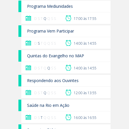
Programa Mediunidades
D S T
Q
Q S S
17:00 às 17:55
Programa Vem Participar
D
S
T Q Q S S
14:00 às 14:55
Quintas do Evangelho no MAP
D S T Q
Q
S S
14:00 às 14:55
Respondendo aos Ouvintes
D S T
Q
Q S S
12:00 às 13:55
Saúde na Rio em Ação
D S
T
Q Q S S
16:00 às 16:55