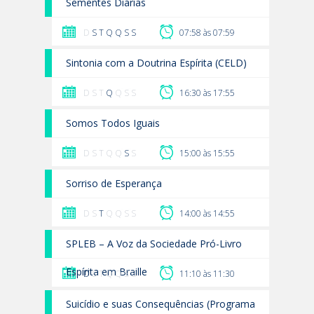
Sementes Diárias
D
S
T
Q
Q
S
S
07:58 às 07:59
Sintonia com a Doutrina Espírita (CELD)
D S T
Q
Q S S
16:30 às 17:55
Somos Todos Iguais
D S T Q Q
S
S
15:00 às 15:55
Sorriso de Esperança
D S
T
Q Q S S
14:00 às 14:55
SPLEB – A Voz da Sociedade Pró-Livro
Espírita em Braille
D
S T Q Q S S
11:10 às 11:30
Suicídio e suas Consequências (Programa