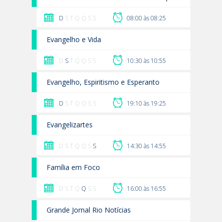
D
S T Q Q S S
08:00 às 08:25
Evangelho e Vida
D
S
T Q Q S S
10:30 às 10:55
Evangelho, Espiritismo e Esperanto
D
S T Q Q S S
19:10 às 19:25
Evangelizartes
D S T Q Q S
S
14:30 às 14:55
Família em Foco
D S T Q
Q
S S
16:00 às 16:55
Grande Jornal Rio Notícias