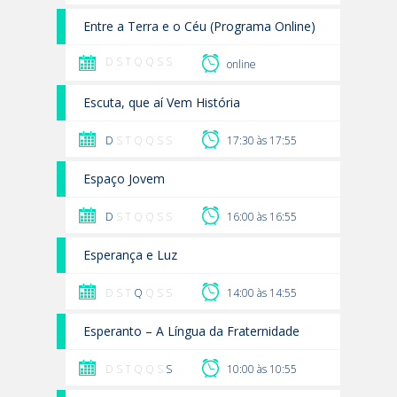
Entre a Terra e o Céu (Programa Online)
D S T Q Q S S
online
Escuta, que aí Vem História
D
S T Q Q S S
17:30 às 17:55
Espaço Jovem
D
S T Q Q S S
16:00 às 16:55
Esperança e Luz
D S T
Q
Q S S
14:00 às 14:55
Esperanto – A Língua da Fraternidade
D S T Q Q S
S
10:00 às 10:55