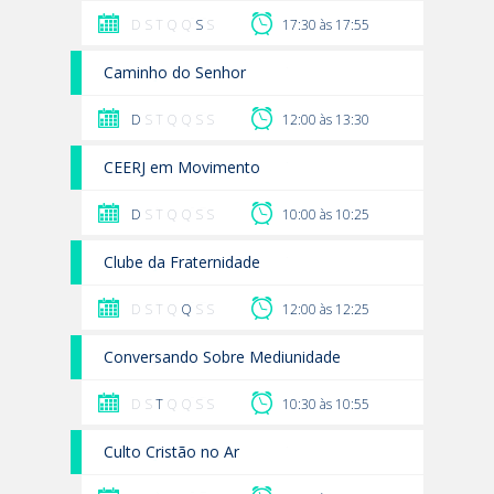
D S T Q Q
S
S
17:30 às 17:55
Caminho do Senhor
D
S T Q Q S S
12:00 às 13:30
CEERJ em Movimento
D
S T Q Q S S
10:00 às 10:25
Clube da Fraternidade
D S T Q
Q
S S
12:00 às 12:25
Conversando Sobre Mediunidade
D S
T
Q Q S S
10:30 às 10:55
Culto Cristão no Ar