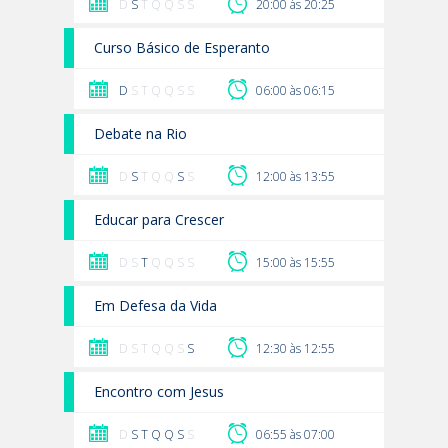
D
S
T Q Q S S
20:00 às 20:25
Curso Básico de Esperanto
D
S T Q Q S S
06:00 às 06:15
Debate na Rio
D
S
T Q Q
S
S
12:00 às 13:55
Educar para Crescer
D S
T
Q Q S S
15:00 às 15:55
Em Defesa da Vida
D S T Q Q S
S
12:30 às 12:55
Encontro com Jesus
D
S
T
Q
Q
S
S
06:55 às 07:00