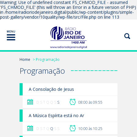
Warning: Use of undefined constant FS_CHMOD_FILE - assumed
'FS_CHMOD_FILE' (this will throw an Error in a future version of PHP)
in /home/radioriodejaneiro.digital/public/wp-content/plugins/simple-
post-gallery/vendor/10quality/wp-file/src/File.php on line 113
Home
> Programação
Programação
A Consolação de Jesus
D S T Q Q S
S
08:00 às 09:55
A Música Espírita está no Ar
D S T Q
Q
S S
10:00 às 10:25