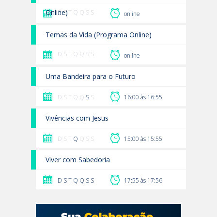
Online)
D S T Q Q S S
online
Temas da Vida (Programa Online)
D S T Q Q S S
online
Uma Bandeira para o Futuro
D S T Q Q
S
S
16:00 às 16:55
Vivências com Jesus
D S T
Q
Q S S
15:00 às 15:55
Viver com Sabedoria
D
S
T
Q
Q
S
S
17:55 às 17:56