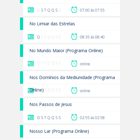
D
S
T
Q
Q
S
S
07:00 às 07:55
No Limiar das Estrelas
D
S T Q Q S S
08:35 às 08:40
No Mundo Maior (Programa Online)
D S T Q Q S S
online
Nos Domínios da Mediunidade (Programa
Online)
D S T Q Q S S
online
Nos Passos de Jesus
D
S
T
Q
Q
S
S
02:55 às 02:58
Nosso Lar (Programa Online)