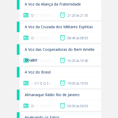
A Voz da Aliança da Fraternidade
D
S T Q Q S S
21:20 às 21:35
A Voz da Cruzada dos Militares Espíritas
D
S T Q Q S S
08:40 às 08:55
A Voz das Cooperadoras do Bem Amélie
Boudet
D
S T Q Q S S
10:25 às 10:40
A Voz do Brasil
D
S
T
Q
Q
S
S
19:00 às 19:55
Almanaque Rádio Rio de Janeiro
D
S T Q Q S S
06:30 às 06:55
Analisando os Fatos