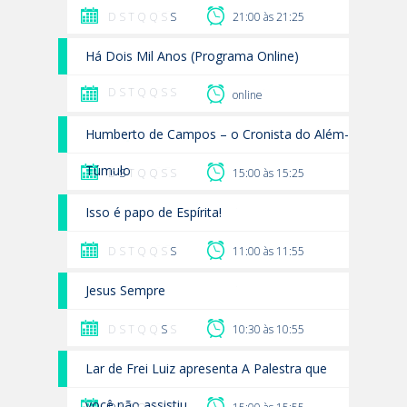
D S T Q Q S
S
21:00 às 21:25
Há Dois Mil Anos (Programa Online)
D S T Q Q S S
online
Humberto de Campos – o Cronista do Além-
Túmulo
D
S
T Q Q S S
15:00 às 15:25
Isso é papo de Espírita!
D S T Q Q S
S
11:00 às 11:55
Jesus Sempre
D S T Q Q
S
S
10:30 às 10:55
Lar de Frei Luiz apresenta A Palestra que
você não assistiu