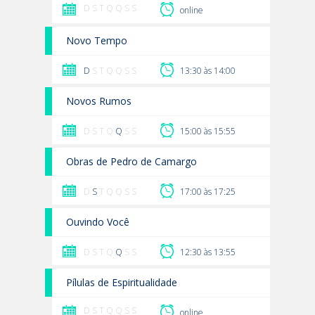
D S T Q Q S S
online
Novo Tempo
D
S T Q Q S S
13:30 às 14:00
Novos Rumos
D S T Q
Q
S S
15:00 às 15:55
Obras de Pedro de Camargo
D
S
T Q Q S S
17:00 às 17:25
Ouvindo Você
D S T Q
Q
S S
12:30 às 13:55
Pílulas de Espiritualidade
D S T Q Q S S
online