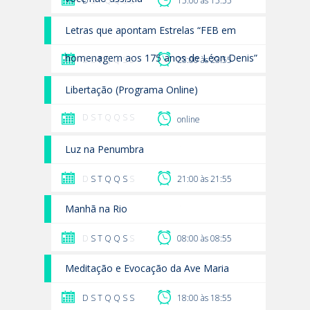
D
S T Q Q S S
15:00 às 15:55
Letras que apontam Estrelas “FEB em
homenagem aos 175 anos de Léon Denis”
D S
T
Q Q S S
23:00 às 23:55
Libertação (Programa Online)
D S T Q Q S S
online
Luz na Penumbra
D
S
T
Q
Q
S
S
21:00 às 21:55
Manhã na Rio
D
S
T
Q
Q
S
S
08:00 às 08:55
Meditação e Evocação da Ave Maria
D
S
T
Q
Q
S
S
18:00 às 18:55