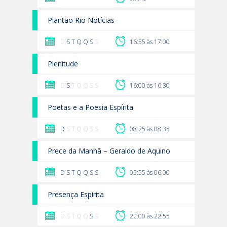
Plantão Rio Notícias
D
S
T
Q
Q
S
S
16:55 às 17:00
Plenitude
D
S
T Q Q S S
16:00 às 16:30
Poetas e a Poesia Espírita
D
S T Q Q S S
08:25 às 08:35
Prece da Manhã – Geraldo de Aquino
D
S
T
Q
Q
S
S
05:55 às 06:00
Presença Espírita
D S T Q Q
S
S
22:00 às 22:55