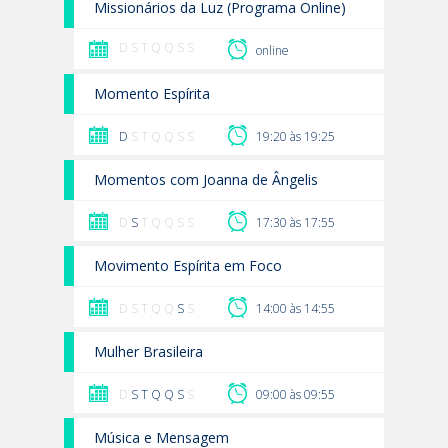
Missionários da Luz (Programa Online)
D S T Q Q S S
online
Momento Espírita
D
S T Q Q S S
19:20 às 19:25
Momentos com Joanna de Ângelis
D
S
T Q Q S S
17:30 às 17:55
Movimento Espírita em Foco
D S T Q Q
S
S
14:00 às 14:55
Mulher Brasileira
D
S
T
Q
Q
S
S
09:00 às 09:55
Música e Mensagem