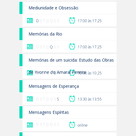
Mediunidade e Obsessão
D
S T Q Q S S
17:00 às 17:25
Memórias da Rio
D S T Q
Q
S S
17:00 às 17:25
Memórias de um suicida: Estudo das Obras
de Yvonne do Amaral Pereira
D S T Q Q
S
S
10:00 às 10:25
Mensagens de Esperança
D S T Q Q S
S
13:30 às 13:55
Mensagens Espíritas
D S T Q Q S S
online