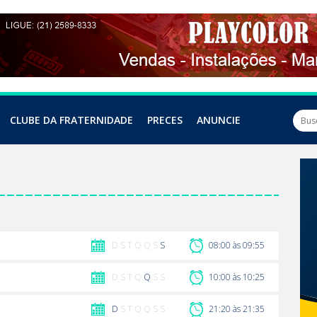
CLUBE DA FRATERNIDADE
PRECES
ANUNCIE
D S T Q Q S
S
08:00 às 09:55
D S T Q
Q
S S
10:00 às 10:25
D
S T Q Q S S
21:20 às 21:35