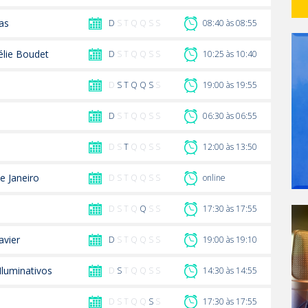
tas
D
S T Q Q S S
08:40 às 08:55
lie Boudet
D
S T Q Q S S
10:25 às 10:40
D
S
T
Q
Q
S
S
19:00 às 19:55
D
S T Q Q S S
06:30 às 06:55
D S
T
Q Q S S
12:00 às 13:50
e Janeiro
D S T Q Q S S
online
D S T Q
Q
S S
17:30 às 17:55
avier
D
S T Q Q S S
19:00 às 19:10
luminativos
D
S
T Q Q S S
14:30 às 14:55
D S T Q Q
S
S
17:30 às 17:55