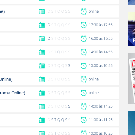
ne)
D S T Q Q S S
online
D
S T Q Q S S
17:30 às 17:55
D
S T Q Q S S
16:00 às 16:55
D S T
Q
Q S S
14:00 às 14:55
D S T Q Q S
S
10:00 às 10:55
nline)
D S T Q Q S S
online
grama Online)
D S T Q Q S S
online
D S T Q Q S
S
14:00 às 14:25
D
S
T
Q
Q
S
S
11:00 às 11:25
D S
T
Q Q S S
10:00 às 10:25