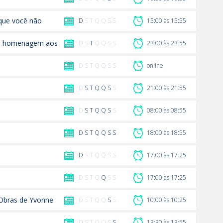
 que você não
D
S T Q Q S S
15:00 às 15:55
em homenagem aos
D S
T
Q Q S S
23:00 às 23:55
D S T Q Q S S
online
D
S
T
Q
Q
S
S
21:00 às 21:55
D
S
T
Q
Q
S
S
08:00 às 08:55
D
S
T
Q
Q
S
S
18:00 às 18:55
D
S T Q Q S S
17:00 às 17:25
D S T Q
Q
S S
17:00 às 17:25
 Obras de Yvonne
D S T Q Q
S
S
10:00 às 10:25
D S T Q Q S
S
13:30 às 13:55