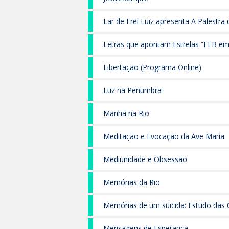
Lar de Frei Luiz apresenta A Palestra
assistiu
Letras que apontam Estrelas “FEB 
175 anos de Léon Denis”
Libertação (Programa Online)
Luz na Penumbra
Manhã na Rio
Meditação e Evocação da Ave Maria
Mediunidade e Obsessão
Memórias da Rio
Memórias de um suicida: Estudo das
do Amaral Pereira
Mensagens de Esperança